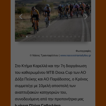
Φωτογραφίες
© Νάσος Τριανταφύλλου |
www.nassostriantafyllou.gr
Στο Κτήμα Καρελλά και την 7η διοργάνωση
του καθιερωμένου MTB Doxa Cup των ΑΟ
Δόξα Πεύκης και ΑΟ Παράδεισος, ο Κρόνος
συμμετείχε με 10μελή αποστολή των
αναπτυξιακών κατηγοριών του,
συνοδευόμενη από την προπονήτρια μας
Ιωάννα Πλέγα Γαβριλάκη
.