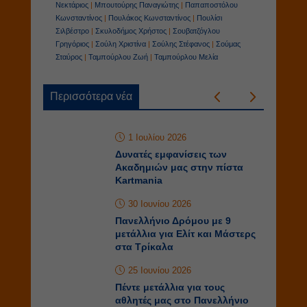
Tags:
Ζορμπάς Απόστολος
|
Ηλίας Περικλής
|
Καρούσος
Αλέξανδρος
|
Κατάκης Δημήτριος
|
Κονταξής Μύρωνας
|
Λαλαγιάννης Φοίβος
|
Μακριδάκης Ιωάννης
|
Μοσχογιαννάκης Παναγιώτης
|
Μουζάκης Αντώνης
Νεκτάριος
|
Μπουτούρης Παναγιώτης
|
Παπαποστόλου
Κωνσταντίνος
|
Πουλάκος Κωνσταντίνος
|
Πουλίσι
Σιλβέστρο
|
Σκυλοδήμος Χρήστος
|
Σουβατζόγλου
Γρηγόριος
|
Σούλη Χριστίνα
|
Σούλης Στέφανος
|
Σούμας
Σταύρος
|
Ταμπούρλου Ζωή
|
Ταμπούρλου Μελία
Περισσότερα νέα
1 Ιουλίου 2026
Δυνατές εμφανίσεις των
Ακαδημιών μας στην πίστα