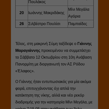
Πουλάκος
Μίνι Μεγάλα
20
Ιωάννης Μακριδάκης
Αγόρια
26
Σιλβέστρο Πουλίσι
Παμπαίδες
Τέλος, στη μακρινή Σύμη ταξίδεψε ο
Γιάννης
Μαραγιάννης
προκειμένου να συμμετάσχει
το Σάββατο 12 Οκτωβρίου στη 10η Ανάβαση
Πανορμίτη με διοργανωτή τον ΑΣ Ρόδου
«Έλαφος».
Ο Γιάννης ήταν εντυπωσιακός για μία ακόμα
φορά, επιτυγχάνοντας όχι απλά την
κατάκτηση της νίκης, αλλά και νέο ρεκόρ
διαδρομής για την κατηγορία Μίνι Μεγάλα, με
χρόνο 7:15.05 στην ανάβαση των 3χλμ.