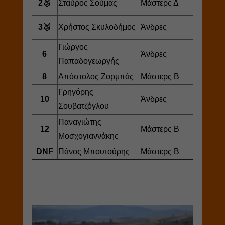
2🥈
Σταύρος Σούμας
Μάστερς Δ
3🥉
Χρήστος Σκυλοδήμος
Άνδρες
Γιώργος
6
Άνδρες
Παπαδογεωργής
8
Απόστολος Ζορμπάς
Μάστερς Β
Γρηγόρης
10
Άνδρες
Σουβατζόγλου
Παναγιώτης
12
Μάστερς Β
Μοσχογιαννάκης
DNF
Πάνος Μπουτούρης
Μάστερς Β