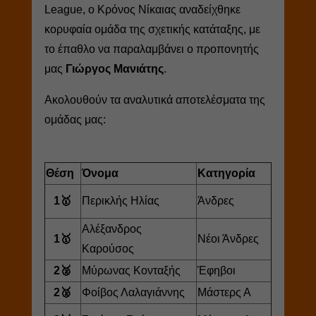
League, ο Κρόνος Νίκαιας αναδείχθηκε
κορυφαία ομάδα της σχετικής κατάταξης, με
το έπαθλο να παραλαμβάνει ο προπονητής
μας
Γιώργος Μανιάτης
.
Ακολουθούν τα αναλυτικά αποτελέσματα της
ομάδας μας:
Θέση
Όνομα
Κατηγορία
1🥇
Περικλής Ηλίας
Άνδρες
Αλέξανδρος
1🥇
Νέοι Άνδρες
Καρούσος
2🥈
Μύρωνας Κονταξής
Έφηβοι
2🥈
Φοίβος Λαλαγιάννης
Μάστερς Α