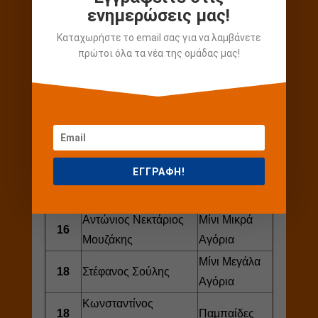
ενημερώσεις μας!
1🥇
Δημήτριος Κατάκης
Παίδες
Καταχωρήστε το email σας για να λαμβάνετε
Σούπερ Μίνι
πρώτοι όλα τα νέα της ομάδας μας!
2🥈
Ζωή Ταμπούρλου
Κορίτσια
Μίνι Μικρά
4
Χριστίνα Σούλη
Κορίτσια
Μίνι Μεγάλα
5
Μελία Ταμπούρλου
Κορίτσια
ΕΓΓΡΑΦΗ!
Κωνσταντίνος
13
Παμπαίδες
Παπαποστόλου
Αντώνιος Νεκτάριος
Μίνι Μικρά
16
Μουζάκης
Αγόρια
Μίνι Μεγάλα
18
Στέφανος Σούλης
Αγόρια
Κωνσταντίνος
18
Παμπαίδες