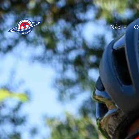
Νέα
Ο