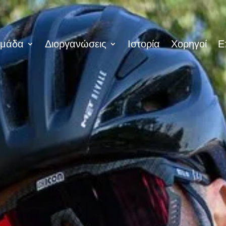
μάδα
Διοργανώσεις
Ιστορία
Χορηγοί
Ε