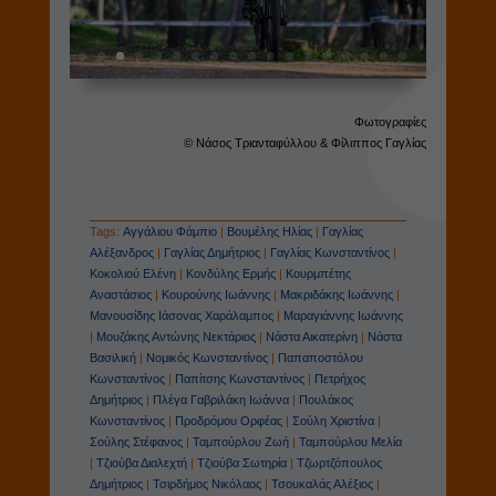
Φωτογραφίες
© Νάσος Τριανταφύλλου & Φίλιππος Γαγλίας
Tags:
Αγγάλιου Φάμπιο
|
Βουμέλης Ηλίας
|
Γαγλίας
Αλέξανδρος
|
Γαγλίας Δημήτριος
|
Γαγλίας Κωνσταντίνος
|
Κοκολιού Ελένη
|
Κονδύλης Ερμής
|
Κουρμπέτης
Αναστάσιος
|
Κουρούνης Ιωάννης
|
Μακριδάκης Ιωάννης
|
Μανουσίδης Ιάσονας Χαράλαμπος
|
Μαραγιάννης Ιωάννης
|
Μουζάκης Αντώνης Νεκτάριος
|
Νάστα Αικατερίνη
|
Νάστα
Βασιλική
|
Νομικός Κωνσταντίνος
|
Παπαποστόλου
Κωνσταντίνος
|
Παπίτσης Κωνσταντίνος
|
Πετρήχος
Δημήτριος
|
Πλέγα Γαβριλάκη Ιωάννα
|
Πουλάκος
Κωνσταντίνος
|
Προδρόμου Ορφέας
|
Σούλη Χριστίνα
|
Σούλης Στέφανος
|
Ταμπούρλου Ζωή
|
Ταμπούρλου Μελία
|
Τζιούβα Διαλεχτή
|
Τζιούβα Σωτηρία
|
Τζωρτζόπουλος
Δημήτριος
|
Τσιρδήμος Νικόλαος
|
Τσουκαλάς Αλέξιος
|