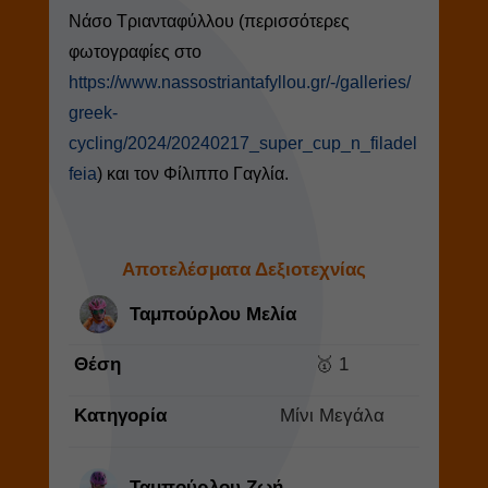
Νάσο Τριανταφύλλου (περισσότερες
φωτογραφίες στο
https://www.nassostriantafyllou.gr/-/galleries/
greek-
cycling/2024/20240217_super_cup_n_filadel
feia
) και τον Φίλιππο Γαγλία.
Αποτελέσματα Δεξιοτεχνίας
Ταμπούρλου Μελία
Θέση
🥇 1
Κατηγορία
Mίνι Μεγάλα
Ταμπούρλου Ζωή