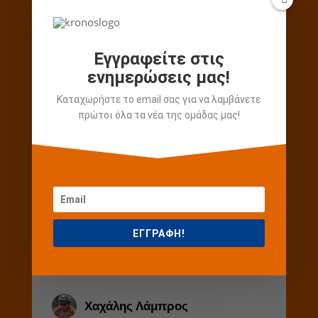
Κατηγορία
Παμπαίδες (σειρά Β)
Εγγραφείτε στις
ενημερώσεις μας!
Πετρήχος Δημήτριος
Καταχωρήστε το email σας για να λαμβάνετε
Θέση
5
πρώτοι όλα τα νέα της ομάδας μας!
Κατηγορία
Παμπαίδες (σειρά Α)
Παπαποστόλου
Κωνσταντίνος
Θέση
10
ΕΓΓΡΑΦΗ!
Κατηγορία
Παμπαίδες (σειρά Β)
Χαχάλης Λάμπρος