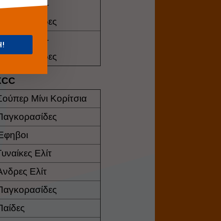
Κορασίδες –
Παγκορασίδες
Κορασίδες –
Η!
Παγκορασίδες
XCC
Σούπερ Μίνι Κορίτσια
Παγκορασίδες
Έφηβοι
Γυναίκες Ελίτ
Άνδρες Ελίτ
Παγκορασίδες
Παίδες