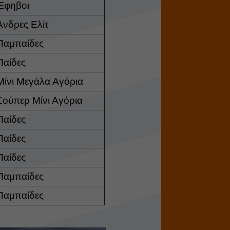
Έφηβοι
Άνδρες Ελίτ
Παμπαίδες
Παίδες
Μίνι Μεγάλα Αγόρια
Σούπερ Μίνι Αγόρια
Παίδες
Παίδες
Παίδες
Παμπαίδες
Παμπαίδες