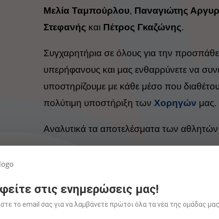
Μελία Ταμπούρλου
,
Παναγιώτης Αργυρ
Στεφανής
και
Πέτρος Γκαζώνης
.
Συγχαρητήρια σε όλους για την προσπάθει
υπερήφανους και μας ενθαρρύνετε να συν
υποστηρίζουμε με κάθε μέσο που διαθέτου
πολύτιμη υποστήριξη των
Χορηγών
μας.
Αναλυτικά τα αποτελέσματα των αθλητών
MTB Γέρακας Vol2 
1🥇
Τζωρτζόπουλος Δημήτριος
φείτε στις ενημερώσεις μας!
4
Ταμπούρλου Ζωή
τε το email σας για να λαμβάνετε πρώτοι όλα τα νέα της ομάδας μας
5
Αποστόλου Κωνσταντίνος