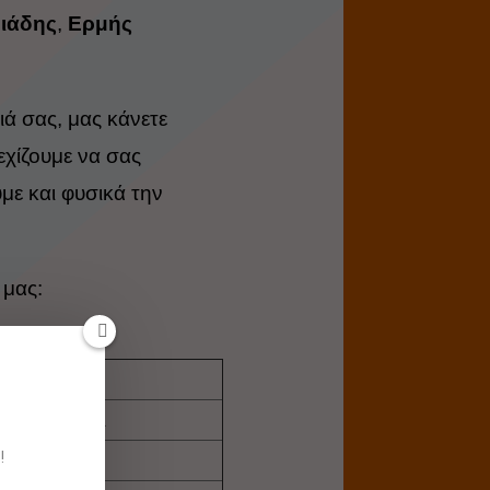
ιάδης
,
Ερμής
ά σας, μας κάνετε
εχίζουμε να σας
με και φυσικά την
 μας:
XCE
Παμπαίδες
Σούπερ Μίνι
!
Παίδες