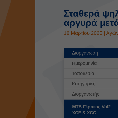
Σταθερά ψηλ
αργυρά μετ
18 Μαρτίου 2025
|
Αγών
Διοργάνωση
Ημερομηνία
Τοποθεσία
Κατηγορίες
Διοργανωτής
MTB Γέρακας Vol2
XCE & XCC