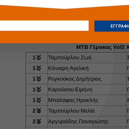
Κόνιαρη Αγγελική
ΕΓΓΡΑΦ
Ταμπούρλου Μελία
MTB Γέρακας Vol2 
1🥇
Ταμπούρλου Ζωή
1🥇
Κόνιαρη Αγελική
1🥇
Ρεγκούκος Δημήτριος
1🥇
Καρούσου Ειρήνη
1🥇
Μπαλάφας Ηρακλής
2🥈
Ταμπούρλου Μελία
2🥈
Αργυριάδης Παναγιώτης