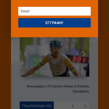
δεύτερη χρονιά, μας
αποζημίωσαν για άλλη μια
φορά.
ΕΓΓΡΑΦΗ!
Φωτογραφίες © ΠΣ Κρόνος Νίκαιας & Παντελής
Τζερτζεβέλης
Περισσότερα νέα