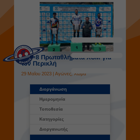
7+1=8 Πρωταθλήματα XCM για
τον Περικλή
29 Μαΐου 2023
|
Αγώνες
,
Χώμα
Διοργάνωση
Ημερομηνία
Τοποθεσία
Κατηγορίες
Διοργανωτής