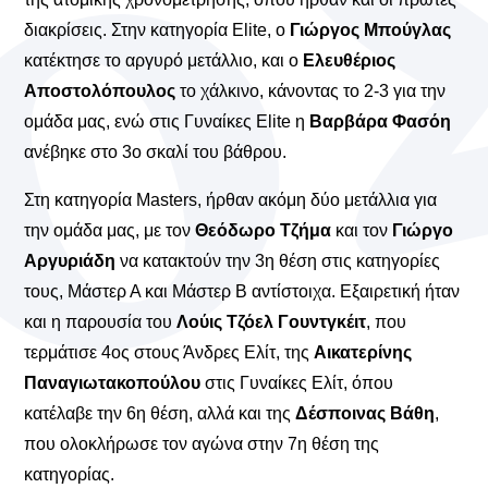
διακρίσεις. Στην κατηγορία Elite, ο
Γιώργος Μπούγλας
κατέκτησε το αργυρό μετάλλιο, και ο
Ελευθέριος
Αποστολόπουλος
το χάλκινο, κάνοντας το 2-3 για την
ομάδα μας, ενώ στις Γυναίκες Elite η
Βαρβάρα Φασόη
ανέβηκε στο 3ο σκαλί του βάθρου.
Στη κατηγορία Masters, ήρθαν ακόμη δύο μετάλλια για
την ομάδα μας, με τον
Θεόδωρο Τζήμα
και τον
Γιώργο
Αργυριάδη
να κατακτούν την 3η θέση στις κατηγορίες
τους, Μάστερ Α και Μάστερ Β αντίστοιχα. Εξαιρετική ήταν
και η παρουσία του
Λούις Τζόελ Γουντγκέιτ
, που
τερμάτισε 4ος στους Άνδρες Ελίτ, της
Αικατερίνης
Παναγιωτακοπούλου
στις Γυναίκες Ελίτ, όπου
κατέλαβε την 6η θέση, αλλά και της
Δέσποινας Βάθη
,
που ολοκλήρωσε τον αγώνα στην 7η θέση της
κατηγορίας.