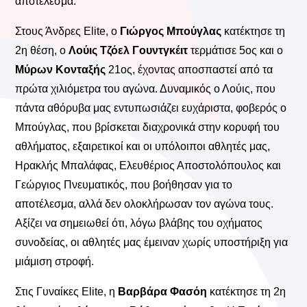
αποτέλεσμα.
Στους Άνδρες Elite, ο
Γιώργος Μπούγλας
κατέκτησε τη
2η θέση, ο
Λούις Τζόελ Γουντγκέιτ
τερμάτισε 5ος και ο
Μύρων Κονταξής
21ος, έχοντας αποσπαστεί από τα
πρώτα χιλιόμετρα του αγώνα. Δυναμικός ο Λούις, που
πάντα αθόρυβα μας εντυπωσιάζει ευχάριστα, φοβερός ο
Μπούγλας, που βρίσκεται διαχρονικά στην κορυφή του
αθλήματος, εξαιρετικοί και οι υπόλοιποι αθλητές μας,
Ηρακλής Μπαλάφας, Ελευθέριος Αποστολόπουλος και
Γεώργιος Πνευματικός, που βοήθησαν για το
αποτέλεσμα, αλλά δεν ολοκλήρωσαν τον αγώνα τους.
Αξίζει να σημειωθεί ότι, λόγω βλάβης του οχήματος
συνοδείας, οι αθλητές μας έμειναν χωρίς υποστήριξη για
μιάμιση στροφή.
Στις Γυναίκες Elite, η
Βαρβάρα Φασόη
κατέκτησε τη 2η