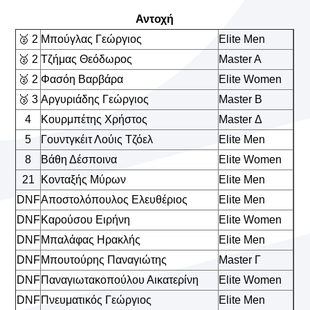
Αντοχή
🥈 2
Μπούγλας Γεώργιος
Elite Men
🥈 2
Τζήμας Θεόδωρος
Master A
🥈 2
Φασόη Βαρβάρα
Elite Women
🥉 3
Αργυριάδης Γεώργιος
Master B
4
Κουρμπέτης Χρήστος
Master Δ
5
Γουντγκέιτ Λούις Τζόελ
Elite Men
8
Βάθη Δέσποινα
Elite Women
21
Κονταξής Μύρων
Elite Men
DNF
Αποστολόπουλος Ελευθέριος
Elite Men
DNF
Καρούσου Ειρήνη
Elite Women
DNF
Μπαλάφας Ηρακλής
Elite Men
DNF
Μπουτούρης Παναγιώτης
Master Γ
DNF
Παναγιωτακοπούλου Αικατερίνη
Elite Women
DNF
Πνευματικός Γεώργιος
Elite Men