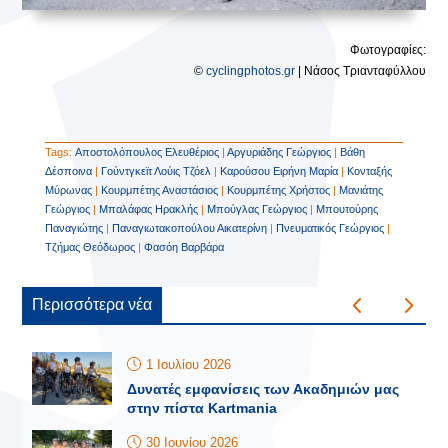
Φωτογραφίες:
©
cyclingphotos.gr
| Νάσος Τριανταφύλλου
Tags:
Αποστολόπουλος Ελευθέριος
|
Αργυριάδης Γεώργιος
|
Βάθη
Δέσποινα
|
Γούντγκεϊτ Λούις Τζόελ
|
Καρούσου Ειρήνη Μαρία
|
Κονταξής
Μύρωνας
|
Κουρμπέτης Αναστάσιος
|
Κουρμπέτης Χρήστος
|
Μανιάτης
Γεώργιος
|
Μπαλάφας Ηρακλής
|
Μπούγλας Γεώργιος
|
Μπουτούρης
Παναγιώτης
|
Παναγιωτακοπούλου Αικατερίνη
|
Πνευματικός Γεώργιος
|
Τζήμας Θεόδωρος
|
Φασόη Βαρβάρα
Περισσότερα νέα
1 Ιουλίου 2026
Δυνατές εμφανίσεις των Ακαδημιών μας
στην πίστα Kartmania
30 Ιουνίου 2026