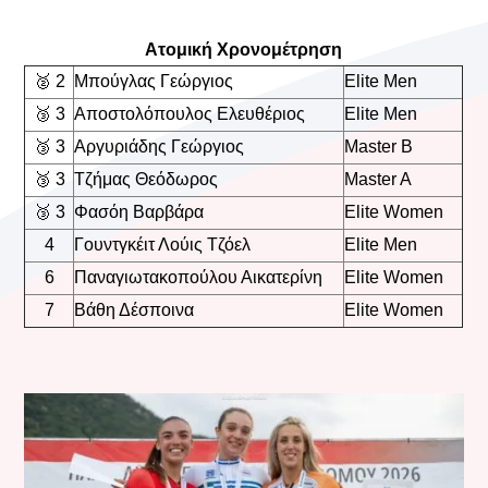
Ατομική Χρονομέτρηση
🥈 2
Μπούγλας Γεώργιος
Elite Men
🥉 3
Αποστολόπουλος Ελευθέριος
Elite Men
🥉 3
Αργυριάδης Γεώργιος
Master B
🥉 3
Τζήμας Θεόδωρος
Master A
🥉 3
Φασόη Βαρβάρα
Elite Women
4
Γουντγκέιτ Λούις Τζόελ
Elite Men
6
Παναγιωτακοπούλου Αικατερίνη
Elite Women
7
Βάθη Δέσποινα
Elite Women