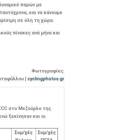
δυναμικό παρών με
αυτόχρονα, και να κάνουμε
ωρίσιμη σε όλη τη χώρα.
ικούς πίνακες ανά μήνα και
Φωτογραφίες:
νταφύλλου |
cyclingphotos.gr
 XCC στο Μεζούρλο της
 ενώ ξεκίνησαν και οι
Συμ/χές
Συμ/χές