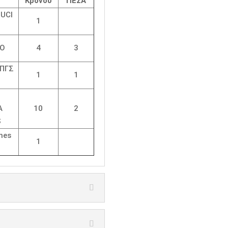
Κρόνου
ΠΕΣΑ
 UCI
1
LO
4
3
 ΠΓΣ
1
1
Ο
Α
10
2
S
nes
1