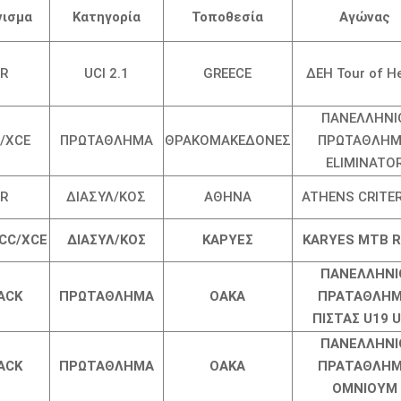
νισμα
Κατηγορία
Τοποθεσία
Αγώνας
RR
UCI 2.1
GREECE
ΔΕΗ Tour of He
ΠΑΝΕΛΛΗΝΙ
/XCE
ΠΡΩΤΑΘΛΗΜΑ
ΘΡΑΚΟΜΑΚΕΔΟΝΕΣ
ΠΡΩΤΑΘΛΗ
ELIMINATO
RR
ΔΙΑΣΥΛ/ΚΟΣ
ΑΘΗΝΑ
ATHENS CRITE
CC/XCE
ΔΙΑΣΥΛ/ΚΟΣ
ΚΑΡΥΕΣ
KARYES MTB 
ΠΑΝΕΛΛΗΝΙ
ACK
ΠΡΩΤΑΘΛΗΜΑ
ΟΑΚΑ
ΠΡΑΤΑΘΛΗ
ΠΙΣΤΑΣ U19 
ΠΑΝΕΛΛΗΝΙ
ACK
ΠΡΩΤΑΘΛΗΜΑ
ΟΑΚΑ
ΠΡΑΤΑΘΛΗ
OMNIOYM