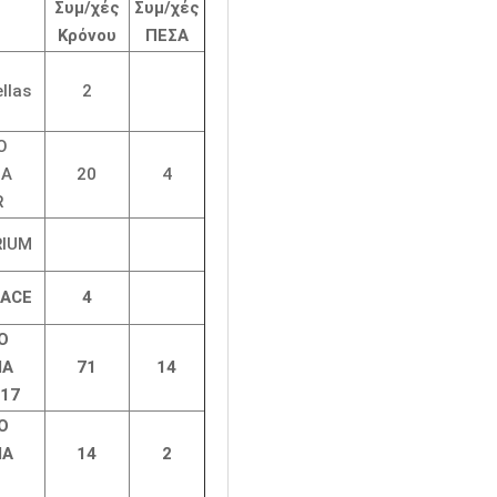
Συμ/χές
Συμ/χές
Κρόνου
ΠΕΣΑ
llas
2
Ο
ΜΑ
20
4
R
RIUM
RACE
4
Ο
ΜΑ
71
14
U17
Ο
ΜΑ
14
2