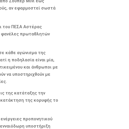
 από Σούπερ Μίνι έως
πούς, αν εφαρμοστεί σωστά
αι του ΠΕΣΑ Αστέρας
ύν φανέλες πρωταθλητών
 σε κάθε αγώνισμα της
ατί η ποδηλασία είναι μία,
τικειμένου και άνθρωποι με
ούν να υποστηριχθούν με
ίες.
ις της κατάταξης την
 η κατάκτηση της κορυφής το
 ενέργειες προπονητικού
 γενναιόδωρη υποστήριξη