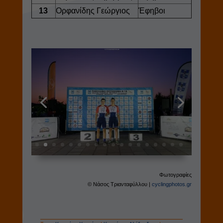
13
Ορφανίδης Γεώργιος
Έφηβοι
Φωτογραφίες
© Νάσος Τριανταφύλλου |
cyclingphotos.gr