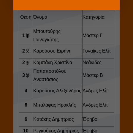
Πανελλήνιο Πρωτάθλημα XCO
Θέση
Όνομα
Κατηγορία
Μπουτούρης
1🥇
Μάστερ Γ
Παναγιώτης
2
🥈
Καρούσου Ειρήνη
Γυναίκες Ελίτ
2
🥈
Καμπάνη Χριστίνα
Νεάνιδες
Παπαποστόλου
3🥉
Μάστερ Β
Αναστάσιος
4
Καρούσος Αλέξανδρος
Άνδρες Ελίτ
6
Μπαλάφας Ηρακλής
Άνδρες Ελίτ
6
Κατάκης Δημήτριος
Έφηβοι
10
Ρεγκούκος Δημήτριος
Έφηβοι