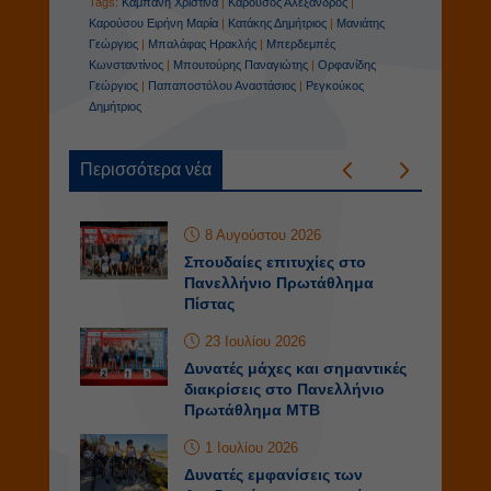
Tags:
Καμπάνη Χριστίνα
|
Καρούσος Αλέξανδρος
|
Καρούσου Ειρήνη Μαρία
|
Κατάκης Δημήτριος
|
Μανιάτης
Γεώργιος
|
Μπαλάφας Ηρακλής
|
Μπερδεμπές
Κωνσταντίνος
|
Μπουτούρης Παναγιώτης
|
Ορφανίδης
Γεώργιος
|
Παπαποστόλου Αναστάσιος
|
Ρεγκούκος
Δημήτριος
Περισσότερα νέα
8 Αυγούστου 2026
Σπουδαίες επιτυχίες στο
Πανελλήνιο Πρωτάθλημα
Πίστας
23 Ιουλίου 2026
Δυνατές μάχες και σημαντικές
διακρίσεις στο Πανελλήνιο
Πρωτάθλημα ΜΤΒ
1 Ιουλίου 2026
Δυνατές εμφανίσεις των