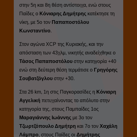
στην 5η και 8η θέση αντίστοιχα, ενώ στους
Παίδες ο
Κόνιαρης Δημήτρης
κατέκτησε τη
νίκη, με 5ο τον
Παπαποστόλου
Κωνσταντίνο
.
Στον αγώνα XCP της Κυριακής, και την
απόσταση των 43χλμ, νικητής αναδείχθηκε ο
Τάσος Παπαποστόλου
στην κατηγορία +40
ενώ στη δεύτερη θέση τερμάτισε ο
Γρηγόρης
Σουβατζόγλου
στην +30.
Στα 26 km, 1η στις Παγκορασίδες η
Κόνιαρη
Αγγελική
πετυχαίνοντας το απόλυτο στην
κατηγορία της, στους Παμπαίδες 1ος
Μαραγιάννης Ιωάννης
με 3ο τον
Τζωρτζόπουλο Δημήτρη
και 7ο τον
Χαχάλη
Λάμπρο
, στους Παίδες οι
Δημήτρης