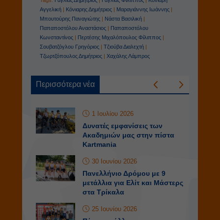
Αγγελική
|
Κόνιαρης Δημήτριος
|
Μαραγιάννης Ιωάννης
|
Μπουτούρης Παναγιώτης
|
Νάστα Βασιλική
|
Παπαποστόλου Αναστάσιος
|
Παπαποστόλου
Κωνσταντίνος
|
Περτέσης Μιχαλόπουλος Φίλιππος
|
Σουβατζόγλου Γρηγόριος
|
Τζιούβα Διαλεχτή
|
Τζωρτζόπουλος Δημήτριος
|
Χαχάλης Λάμπρος
Περισσότερα νέα
1 Ιουλίου 2026
Δυνατές εμφανίσεις των
Ακαδημιών μας στην πίστα
Kartmania
30 Ιουνίου 2026
Πανελλήνιο Δρόμου με 9
μετάλλια για Ελίτ και Μάστερς
στα Τρίκαλα
25 Ιουνίου 2026