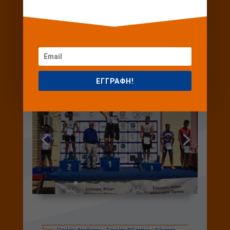
ΕΓΓΡΑΦΗ!
Tags:
Γαγλίας Δημήτριος
|
Γαγλίας Φίλιππος
|
Κόνιαρη