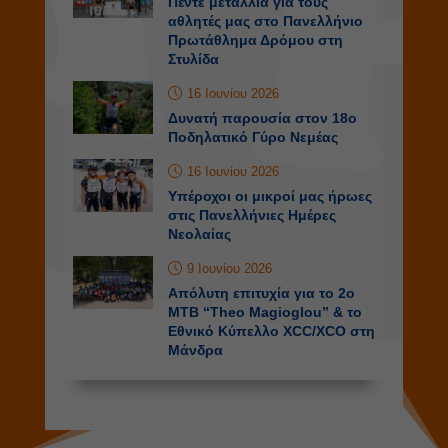
Πέντε μετάλλια για τους
αθλητές μας στο Πανελλήνιο
Πρωτάθλημα Δρόμου στη
Στυλίδα
16 Ιουνίου 2026
Δυνατή παρουσία στον 18ο
Ποδηλατικό Γύρο Νεμέας
16 Ιουνίου 2026
Υπέροχοι οι μικροί μας ήρωες
στις Πανελλήνιες Ημέρες
Νεολαίας
9 Ιουνίου 2026
Απόλυτη επιτυχία για το 2o
MTB “Theo Magioglou” & το
Εθνικό Κύπελλο XCC/XCO στη
Μάνδρα