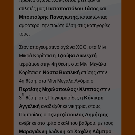
πρωινό αγώνα XCM, όπου μετείχαν οι
αθλητές μας
Παπαποστόλου Τάσος
και
Μπουτούρης Παναγιώτης
, κατακτώντας
αμφότεροι την πρώτη θέση στις κατηγορίες
τους.
Στον απογευματινό αγώνα XCC, στα Μίνι
Μικρά Κορίτσια η
Τζιούβα Διαλεχτή
τερμάτισε στην 4η θέση, στα Μίνι Μεγάλα
Κορίτσια η
Νάστα Βασιλική
επίσης στην
4η θέση, στα Μίνι Μεγάλα Αγόρια ο
Περτέσης Μιχαλόπουλος Φίλιππος
στην
η
3
θέση, στις Παγκορασίδες η
Κόνιαρη
Αγγελική
αναδείχθηκε νικήτρια, στους
Παμπαίδες ο
Τζωρτζόπουλος Δημήτρης
ανέβηκε στο τρίτο σκαλί του βάθρου, με τους
Μαραγιάννη Ιωάννη
και
Χαχάλη Λάμπρο