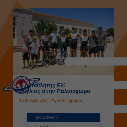
Πρωταθλητής Ελλάδας ο
Γαγλίας στην Παλαιόχωρα
12 Ιουλίου 2024
|
Αγώνες
,
Δρόμος
Διοργάνωση
Ημερομηνία