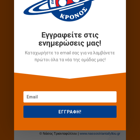
Αλεβίζος Παύλος
Θέση
38
Κατηγορία
Παίδες
Εγγραφείτε στις
ενημερώσεις μας!
Καταχωρήστε το email σας για να λαμβάνετε
πρώτοι όλα τα νέα της ομάδας μας!
ΕΓΓΡΑΦΗ!
Φωτογραφίες
© Νάσος Τριανταφύλλου |
www.nassostriantafyllou.gr