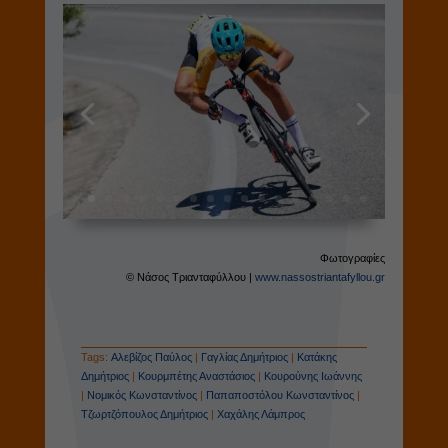
Φωτογραφίες
© Νάσος Τριανταφύλλου |
www.nassostriantafyllou.gr
Tags:
Αλεβίζος Παύλος
|
Γαγλίας Δημήτριος
|
Κατάκης
Δημήτριος
|
Κουρμπέτης Αναστάσιος
|
Κουρούνης Ιωάννης
|
Νομικός Κωνσταντίνος
|
Παπαποστόλου Κωνσταντίνος
|
Τζωρτζόπουλος Δημήτριος
|
Χαχάλης Λάμπρος