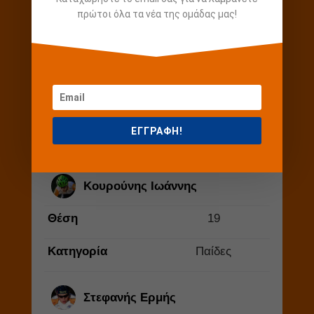
πρώτοι όλα τα νέα της ομάδας μας!
Κατηγορία
Παίδες
Μπουτούρης Παναγιώτης
Θέση
🥉 3
ΕΓΓΡΑΦΗ!
Κατηγορία
Μάστερ B
Κουρούνης Ιωάννης
Θέση
19
Κατηγορία
Παίδες
Στεφανής Ερμής