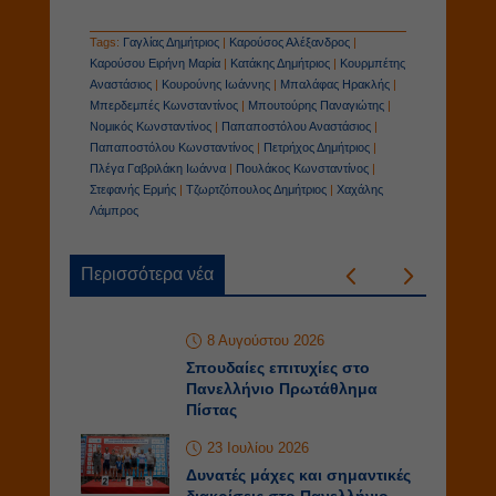
Tags:
Γαγλίας Δημήτριος
|
Καρούσος Αλέξανδρος
|
Καρούσου Ειρήνη Μαρία
|
Κατάκης Δημήτριος
|
Κουρμπέτης
Αναστάσιος
|
Κουρούνης Ιωάννης
|
Μπαλάφας Ηρακλής
|
Μπερδεμπές Κωνσταντίνος
|
Μπουτούρης Παναγιώτης
|
Νομικός Κωνσταντίνος
|
Παπαποστόλου Αναστάσιος
|
Παπαποστόλου Κωνσταντίνος
|
Πετρήχος Δημήτριος
|
Πλέγα Γαβριλάκη Ιωάννα
|
Πουλάκος Κωνσταντίνος
|
Στεφανής Ερμής
|
Τζωρτζόπουλος Δημήτριος
|
Χαχάλης
Λάμπρος
Περισσότερα νέα
8 Αυγούστου 2026
Σπουδαίες επιτυχίες στο
Πανελλήνιο Πρωτάθλημα
Πίστας
23 Ιουλίου 2026
Δυνατές μάχες και σημαντικές