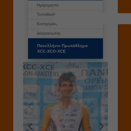
Ημερομηνία
Τοποθεσία
Κατηγορίες
Διοργανωτής
Πανελλήνιο Πρωτάθλημα
XCC-XCO-XCE