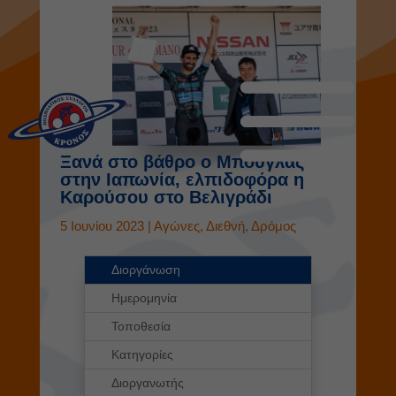
Ξανά στο βάθρο ο Μπούγλας
στην Ιαπωνία, ελπιδοφόρα η
Καρούσου στο Βελιγράδι
5 Ιουνίου 2023
|
Αγώνες
,
Διεθνή
,
Δρόμος
Διοργάνωση
Ημερομηνία
Τοποθεσία
Κατηγορίες
Διοργανωτής