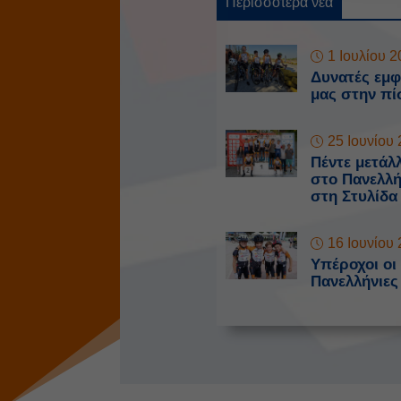
Περισσότερα νέα
1 Ιουλίου 
Δυνατές εμφ
μας στην πί
25 Ιουνίου
Πέντε μετάλλ
στο Πανελλ
στη Στυλίδα
16 Ιουνίου
Υπέροχοι οι
Πανελλήνιες