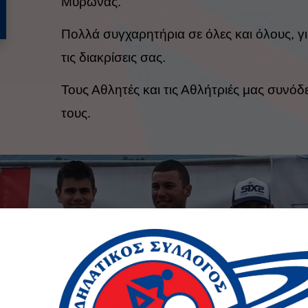
Μύρωνας.
Πολλά συγχαρητήρια σε όλες και όλους, γ
τις
διακρίσεις σας.
Τους Αθλητές και τις Αθλήτριές μας συνόδε
τους.