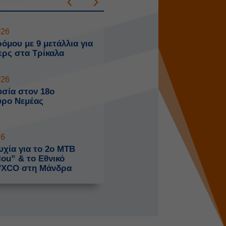
026
όμου με 9 μετάλλια για
ερς στα Τρίκαλα
026
σία στον 18ο
ύρο Νεμέας
26
χία για το 2o MTB
ou” & το Εθνικό
/XCO στη Μάνδρα