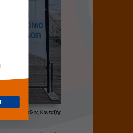
!
Η!
αφίες © Βασίλης Κονταξής