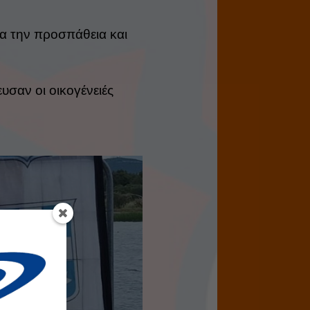
ια την προσπάθεια και
υσαν οι οικογένειές