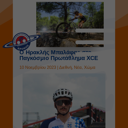
Ο Ηρακλής Μπαλάφας στο
Παγκόσμιο Πρωτάθλημα XCE
10 Νοεμβρίου 2023
|
Διεθνή
,
Νέα
,
Χώμα