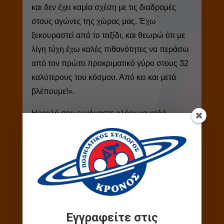
και δεν έχει καμία σχέση με τις διαδρομές
στους αγώνες της χώρας μας. Έχω
ξεκουραστεί από το ταξίδι, και θεωρώ ότι με
λίγη τύχη έχω καλές πιθανότητες να περάσω
από τον πρώτο προκριματικό γύρο στους 32
καλύτερους του κόσμου. Από κει και μετά
βλέπουμε!».
Ηρακλή σου ευχόμαστε ολόψυχα καλή
επιτυχία και να απολαύσεις στο έπακρο την
εκπληκτική εμπειρία της συμμετοχής σε ένα
Παγκόσμιο Πρωτάθλημα!
Εγγραφείτε στις