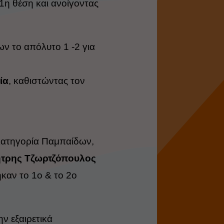
 1η θέση και ανοίγοντας
ν το απόλυτο 1 -2 για
ία
, καθιστώντας τον
κατηγορία Παμπαίδων,
τρης Τζωρτζόπουλος
τηκαν
το 1ο & το 2ο
ην εξαιρετικά