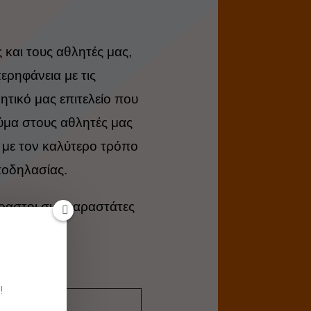
 και τους αθλητές μας,
ερηφάνεια με τις
τικό μας επιτελείο που
εύμα στους αθλητές μας
ς με τον καλύτερο τρόπο
ποδηλασίας.
ύραστοι συμπαραστάτες
”, 10/5
!
Super Mini