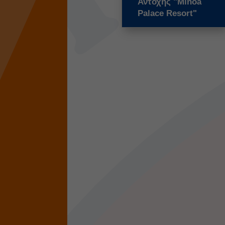
Αντοχής "Minoa
Palace Resort"