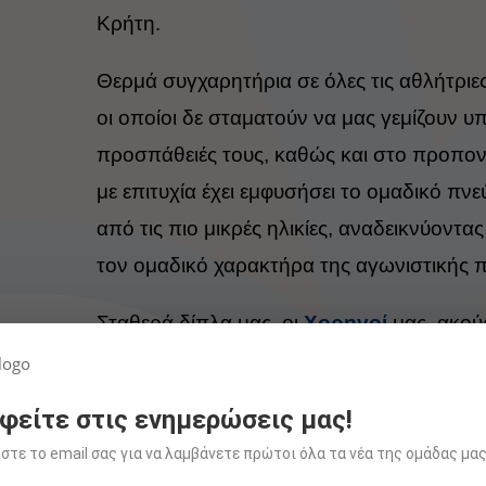
Κρήτη.
Θερμά συγχαρητήρια σε όλες τις αθλήτριες
οι οποίοι δε σταματούν να μας γεμίζουν υπ
προσπάθειές τους, καθώς και στο προπονη
με επιτυχία έχει εμφυσήσει το ομαδικό πν
από τις πιο μικρές ηλικίες, αναδεικνύοντα
τον ομαδικό χαρακτήρα της αγωνιστικής 
Σταθερά δίπλα μας, οι
Χορηγοί
μας, ακο
στο έργο μας.
φείτε στις ενημερώσεις μας!
Σιρκουί “Νικόλας Χαβρές
τε το email σας για να λαμβάνετε πρώτοι όλα τα νέα της ομάδας μας
1🥇
Ταμπούρλου Ζωή