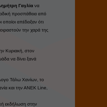
Δημήτρη Γαγλία
να
ομαδική προσπάθεια από
ι οποίοι
απέδειξαν ότι
μοιραστούν την χαρά
της
την Κυριακή, στον
άδα να δίνει ξανά
λογο Τάλω Χανίων, το
ενία και την ΑΝΕΚ Line,
ική εκδήλωση στην