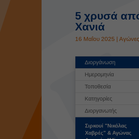
5 χρυσά από
Χανιά
16 Μαΐου 2025
|
Αγώνε
Διοργάνωση
Ημερομηνία
Τοποθεσία
Κατηγορίες
Διοργανωτής
Σιρκουί "Νικόλας
Χαβρές" & Αγώνας