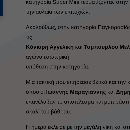
κατηγορία
Super Mini τερματίζοντας στην
την αυλαία των
επιτυχιών.
Ακολούθως, στην κατηγορία Παγκορασίδω
τις
Κόνιαρη Αγγελική
και
Ταμπούρλου Μελ
αγώνα εσωτερική
υπόθεση στην κατηγορία.
Μια τακτική που επηρέασε θετικά και την
όπου οι
Ιωάννης Μαραγιάννης
και
Δημή
επανέλαβαν το αποτέλεσμα και μοπιράσ
σκαλί
του βάθρου.
Η ημέρα έκλεισε με την μεγάλη νίκη και στ