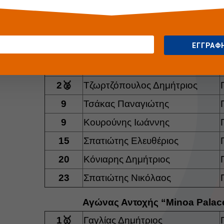
1🥇
Κόνιαρη Αγγελική
1🥇
Μαραγιάννης Ιωάννης
ΕΓΓΡΑΦ
1🥇
Γαγλίας Δημήτριος
2🥈
Ταμπούρλου Μελία
2🥈
Τζωρτζόπουλος Δημήτριος
9
Τσάκας Παναγιώτης
9
Κουρούνης Ιωάννης
15
Σπατιώτης Ελευθέριος
20
Κόνιαρης Δημήτριος
23
Σπατιώτης Νικόλαος
Αγώνας Αντοχής “Minoa Palace
1🥇
Γαγλίας Δημήτριος