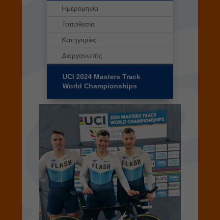
Ημερομηνία
Τοποθεσία
Κατηγορίες
Διοργανωτής
UCI 2024 Masters Track
World Championships