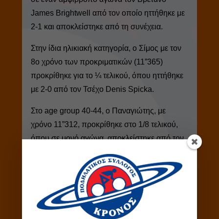
James Brightwell από τον οποίο ηττήθηκε με
2-1 και αποκλείστηκε από τη συνέχεια.
Στην ίδια ηλικιακή κατηγορία, ο Σίμος με τον
8ο χρόνο των προκριματικών (11”365)
προκρίθηκε για το ¼ τελικού, όπου ηττήθηκε
με 2-0 από τον Τσέχο Denis Spicka.
Στο age group 40-44, ο Παναγιώτης, με
χρόνο 11”312, προκρίθηκε στο 1/8 τελικού,
όπου σε μονό αγώνα, αποκλείστηκε από τον
Αυστραλό Daniel Bucknall.
Στην Ατομική χρονομέτρηση, (1000μ για το
Age Group 35-39) o Δημήτρης Βουκελάτος
κατέλαβε την 9η και ο Σπηλιωτόπουλος τη
10η θέση, με χρόνους 1’09”631 και 1’10”165