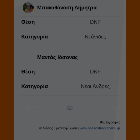
Μπακαθάναση Δήμητρα
Θέση
DNF
Κατηγορία
Νεάνιδες
Μαντάς Ιάσονας
Θέση
DNF
Κατηγορία
Νέοι Άνδρες
Φωτογραφίες
© Νάσος Τριανταφύλλου |
www.nassostriantafyllou.gr