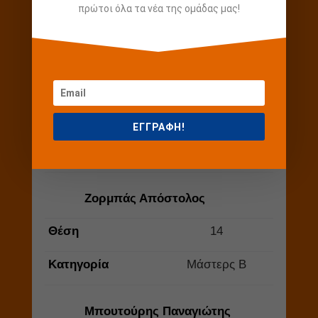
πρώτοι όλα τα νέα της ομάδας μας!
Κατηγορία
Άνδρες Ελίτ
Παπαποστόλου
Αναστάσιος
Θέση
13
ΕΓΓΡΑΦΗ!
Κατηγορία
Μάστερς Β
Ζορμπάς Απόστολος
Θέση
14
Κατηγορία
Μάστερς Β
Μπουτούρης Παναγιώτης