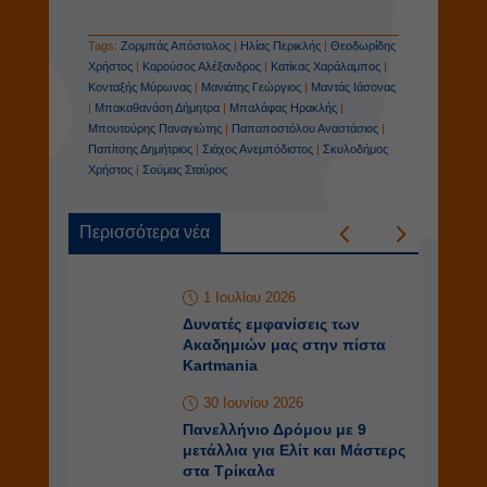
Tags:
Ζορμπάς Απόστολος
|
Ηλίας Περικλής
|
Θεοδωρίδης
Χρήστος
|
Καρούσος Αλέξανδρος
|
Κατίκας Χαράλαμπος
|
Κονταξής Μύρωνας
|
Μανιάτης Γεώργιος
|
Μαντάς Ιάσονας
|
Μπακαθανάση Δήμητρα
|
Μπαλάφας Ηρακλής
|
Μπουτούρης Παναγιώτης
|
Παπαποστόλου Αναστάσιος
|
Παπίτσης Δημήτριος
|
Σιάχος Ανεμπόδιστος
|
Σκυλοδήμος
Χρήστος
|
Σούμας Σταύρος
Περισσότερα νέα
1 Ιουλίου 2026
Δυνατές εμφανίσεις των
Ακαδημιών μας στην πίστα
Kartmania
30 Ιουνίου 2026
Πανελλήνιο Δρόμου με 9
μετάλλια για Ελίτ και Μάστερς
στα Τρίκαλα