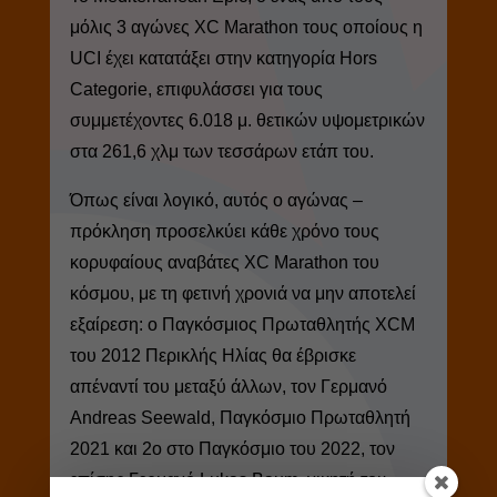
μόλις 3 αγώνες XC Marathon τους οποίους η
UCI έχει κατατάξει στην κατηγορία Hors
Categorie, επιφυλάσσει για τους
συμμετέχοντες 6.018 μ. θετικών υψομετρικών
στα 261,6 χλμ των τεσσάρων ετάπ του.
Όπως είναι λογικό, αυτός ο αγώνας –
πρόκληση προσελκύει κάθε χρόνο τους
κορυφαίους αναβάτες XC Marathon του
κόσμου, με τη φετινή χρονιά να μην αποτελεί
εξαίρεση: ο Παγκόσμιος Πρωταθλητής XCM
του 2012 Περικλής Ηλίας θα έβρισκε
απέναντί του μεταξύ άλλων, τον Γερμανό
Andreas Seewald, Παγκόσμιο Πρωταθλητή
2021 και 2ο στο Παγκόσμιο του 2022, τον
επίσης Γερμανό Lukas Baum, νικητή του