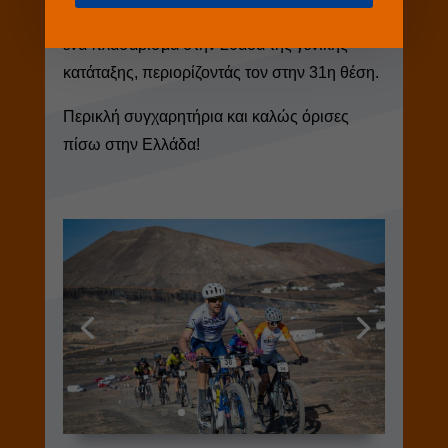
κατά τη διάρκεια του 2ου ετάπ του στέρησαν
ένα πλασάρισμα στην 20άδα της γενικής
κατάταξης, περιορίζοντάς τον στην 31η θέση.
Περικλή συγχαρητήρια και καλώς όρισες
πίσω στην Ελλάδα!