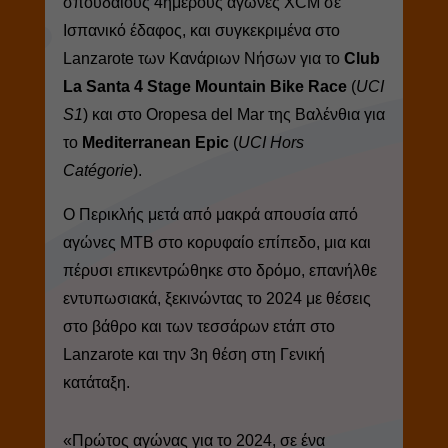
σπουδαίους 4ήμερους αγώνες XCM σε
Ισπανικό έδαφος, και συγκεκριμένα στο
Lanzarote των Κανάριων Νήσων για το
Club
La Santa 4 Stage Mountain Bike Race
(
UCI
S1
) και στο Oropesa del Mar της Βαλένθια για
το
Mediterranean Epic
(
UCI Hors
Catégorie
).
Ο Περικλής μετά από μακρά απουσία από
αγώνες MTB στο κορυφαίο επίπεδο, μια και
πέρυσι επικεντρώθηκε στο δρόμο, επανήλθε
εντυπωσιακά, ξεκινώντας το 2024 με θέσεις
στο βάθρο και των τεσσάρων ετάπ στο
Lanzarote και την 3η θέση στη Γενική
κατάταξη.
«Πρώτος αγώνας για το 2024, σε ένα