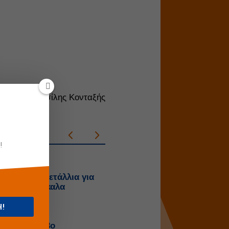
γραφίες Βασίλης Κονταξής
!
026
όμου με 9 μετάλλια για
ερς στα Τρίκαλα
Η!
026
σία στον 18ο