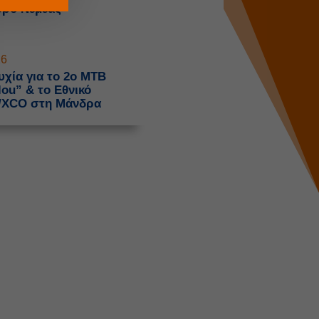
ύρο Νεμέας
26
χία για το 2o MTB
ou” & το Εθνικό
/XCO στη Μάνδρα