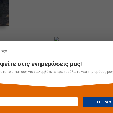
Φωτο
φείτε στις ενημερώσεις μας!
τε το email σας για να λαμβάνετε πρώτοι όλα τα νέα της ομάδας μας
2026
30 Ιουνίου 2
ανίσεις των Ακαδημιών
Πανελλήνιο Δρ
στα Kartmania
Ελίτ και Μάστ
ΕΓΓΡΑΦ
 2026
16 Ιουνίου 2
ια για τους αθλητές μας
Δυνατή παρου