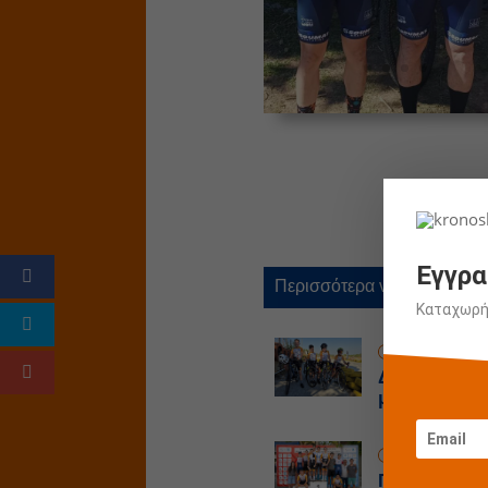
Εγγρα
Περισσότερα νέα
Καταχωρήσ
1 Ιουλίου 
Δυνατές εμφ
μας στην πί
25 Ιουνίου
Πέντε μετάλλ