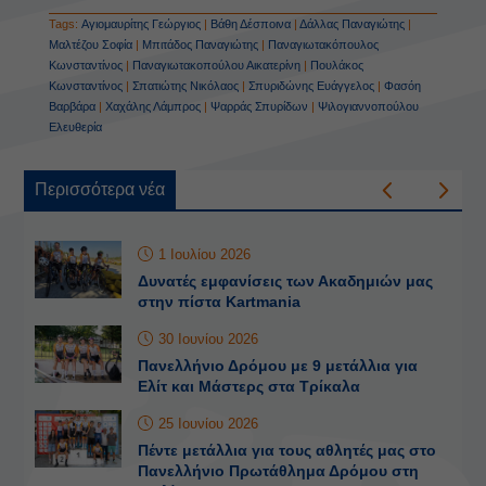
Tags:
Αγιομαυρίτης Γεώργιος
|
Βάθη Δέσποινα
|
Δάλλας Παναγιώτης
|
Μαλτέζου Σοφία
|
Μπιτάδος Παναγιώτης
|
Παναγιωτακόπουλος
Κωνσταντίνος
|
Παναγιωτακοπούλου Αικατερίνη
|
Πουλάκος
Κωνσταντίνος
|
Σπατιώτης Νικόλαος
|
Σπυριδώνης Ευάγγελος
|
Φασόη
Βαρβάρα
|
Χαχάλης Λάμπρος
|
Ψαρράς Σπυρίδων
|
Ψιλογιαννοπούλου
Ελευθερία
Περισσότερα νέα
1 Ιουλίου 2026
Δυνατές εμφανίσεις των Ακαδημιών μας
στην πίστα Kartmania
30 Ιουνίου 2026
Πανελλήνιο Δρόμου με 9 μετάλλια για
Ελίτ και Μάστερς στα Τρίκαλα
25 Ιουνίου 2026
Πέντε μετάλλια για τους αθλητές μας στο
Πανελλήνιο Πρωτάθλημα Δρόμου στη