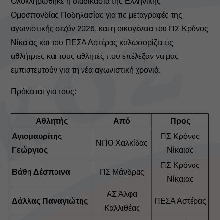
Ολοκληρώθηκε η διαδικασία της Ελληνικής
Ομοσπονδίας Ποδηλασίας για τις μεταγραφές της
αγωνιστικής σεζόν 2026, και η οικογένεια του ΠΣ Κρόνος
Νίκαιας και του ΠΕΣΑ Αστέρας καλωσορίζει τις
αθλήτριες και τους αθλητές που επέλεξαν να μας
εμπιστευτούν για τη νέα αγωνιστική χρονιά.
Πρόκειται για τους:
Αθλητής
Από
Προς
Αγιομαυρίτης
ΠΣ Κρόνος
ΝΠΟ Χαλκίδας
Γεώργιος
Νίκαιας
ΠΣ Κρόνος
Βάθη Δέσποινα
ΠΣ Μάνδρας
Νίκαιας
ΑΣ Άλφα
Δάλλας Παναγιώτης
ΠΕΣΑ Αστέρας
Καλλιθέας