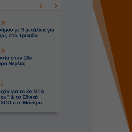
026
όμου με 9 μετάλλια για
ερς στα Τρίκαλα
026
σία στον 18ο
ύρο Νεμέας
26
χία για το 2o MTB
ou” & το Εθνικό
/XCO στη Μάνδρα