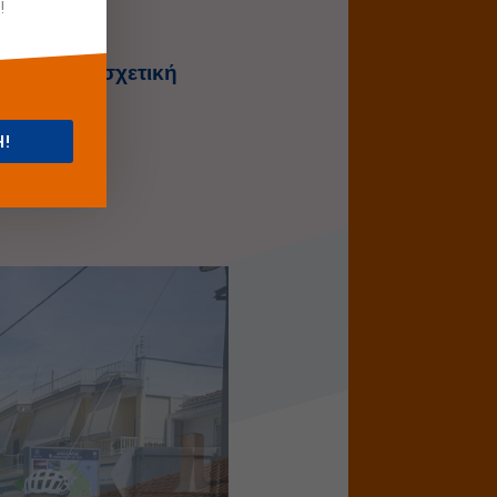
!
ς
βρείτε στη
σχετική
Η!
ότητα στον