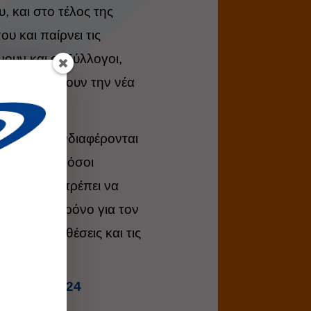
ου, και στο τέλος της
υ και παίρνει τις
νουν και οι Σύλλογοι,
 λειτουργήσουν την νέα
 οι οποίοι ενδιαφέρονται
ν, αλλά και όσοι
καιας, θα πρέπει να
τας λίγο χρόνο για τον
τις προϋποθέσεις και τις
ν 2023-2024