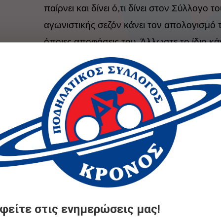
παίρνει και δίνει ό,τι δίνει στον Σύλλογο τ
αγωνιστικής σεζόν κάνει τον απολογισμό το
όποιες αποφάσεις του. Άλλωστε το ίδιο κά
στο τέλος της σεζόν αποφασίζουν πώς θα
περίοδο.
Έτσι λοιπόν οι Αθλητές μας και όχι μόνον,
να μετακινηθούν σε κάποιο νέο περιβάλλο
επιθυμούν να έρθουν κοντά στον Κρόνο Νί
μελετήσουν το θέμα σχολαστικά αφιερώνον
εαυτό τους, διαβάζοντας για να γνωρίζουν 
δυνατότητες που έχουν.
Κανονισμός Εγγραφών – Μεταγραφώ
φείτε στις ενημερώσεις μας!
Έντυπο Μεταγραφών 2023-2024