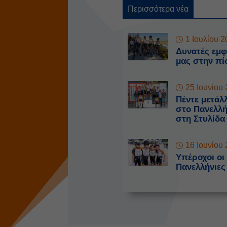
Περισσότερα νέα
1 Ιουλίου 
Δυνατές εμφ
μας στην πί
25 Ιουνίου
Πέντε μετάλλ
στο Πανελλ
στη Στυλίδα
16 Ιουνίου
Υπέροχοι οι
Πανελλήνιες